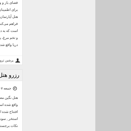
فضای باز و و
برای اطمینان
هتل آپارتما
فراهم می‌کند
است که به دن
و تخم مرغ، پ
دریا واقع شد
پرشین ترو
رزرو هتل
جمعه ۰۷ آذر ۰۴ | ۱۴:۴۱
هتل نگین مص
استخر , سونا
نکات برجسته