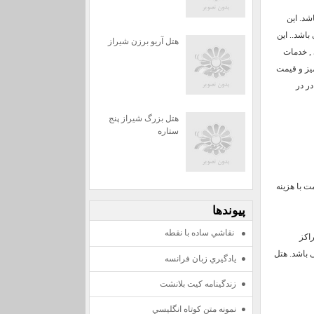
د. این
 می باشد.. این
هتل آریو برزن شیراز
 , خدمات
میز و قیمت
ازی شده است , در در
هتل بزرگ شیراز پنج
ستاره
ت با هزینه
پيوندها
نقاشي ساده با نقطه
اکز
2 اتاق با امکانات کامل می باشد. هتل
يادگيري زبان فرانسه
زندگينامه كيت بلانشت
نمونه متن كوتاه انگليسي