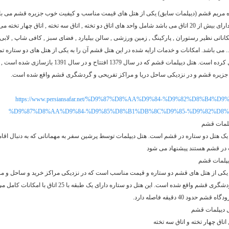
ه مریم قشم (دیپلمات سابق) یکی از هتل های قیمت مناسب و کیفیت خوب جزیره قشم می باش
هتل 1 طبقه دارای بیش از 20 اتاق می باشد شامل واحد های اتاق دو تخته , اتاق سه تخته , اتاق چهار تخته
کاناتی نظیر رستوران , پارکینگ , زمین ورزشی , سالن بیلیارد , فضای سبز , کافی شاپ , لابی
... می باشد. امکانات و خدمات ارایه شده در این هتل قشم آن را به یکی از هتل های دو ستاره ت
مناسب تبدیل کرده است. هتل دیپلمات قشم که در سال 1379 افتتاح و در سال 1391 بازس
جزیره قشم و در نزدیکی ساحل دریا و مراکز تفریحی و گردشگری قشم واقع شده است.
https://www.persiansafar.net/%D9%87%D8%AA%D9%84-%D9%82%D8%B4%D9%85
%D9%87%D8%AA%D9%84-%D9%85%D8%B1%DB%8C%D9%85-%D9%82%D8%
پلمات قشم
یک هتل دو ستاره در قشم است. هتل دیپلمات توسط پرشین سفر به مهمانانی که به دنبال اقام
در قشم هستند پیشنهاد می شود
یپلمات قشم
 یکی از هتل های قشم دو ستاره و قیمت مناسب است که در نزدیکی مراکز خرید و ساحل و مر
تفریحی و گردشگری قشم واقع شده است. این هتل دو ستاره دارای یک طبقه با 5
شم حدود 40 دقیقه فاصله دارد.
ل دیپلمات قشم
, اتاق چهار تخته و اتاق سه تخته