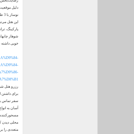
رضایت‌بخش را
دلیل موقعیت 
این هتل می‌ت
پارکینگ، ترا
خوبی داشته ب
8%AA%D9%84-
A%D9%84-
7%D9%86-
A7%D8%B1
رزرو هتل شوه
برای داشتن ا
سفر تماس بگی
آسان به انواع
مسحورکننده ک
محلی دیدن کن
متعددی را برا