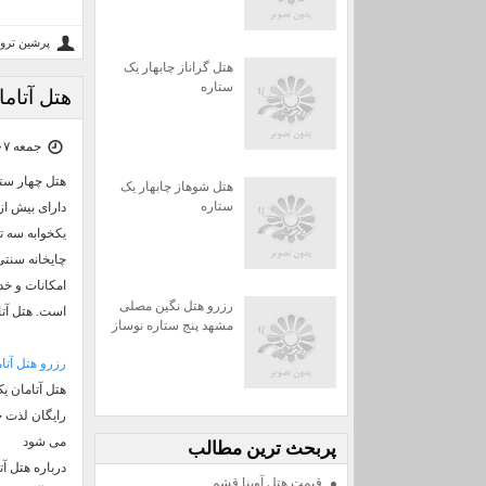
پرشین ترو
هتل گراناز چابهار یک
ستاره
هتل آتام
جمعه ۰۷ آذر ۰۴ | ۱۴:۵۸
هتل شوهاز چابهار یک
ستاره
یکخوابه سه تخ
چایخانه سنتی
امکانات و خد
رزرو هتل نگین مصلی
است. هتل آتامان قشم که در سال 1396 افت
مشهد پنج ستاره نوساز
رزرو هتل آت
هتل آتامان ی
رایگان لذت خ
می شود
پربحث ترين مطالب
درباره هتل آ
قیمت هتل آوینا قشم