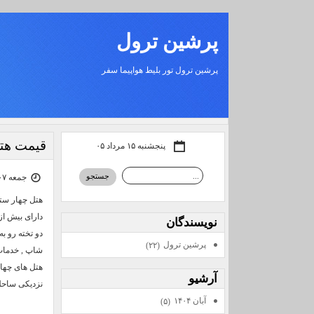
پرشين ترول
پرشين ترول تور بليط هواپيما سفر
قیمت هتل
پنجشنبه ۱۵ مرداد ۰۵
جمعه ۰۷ آذر ۰۴ | ۱۵:۰۵
نويسندگان
دو تخته رو ب
پرشين ترول
(۲۲)
شاپ , خدمات 
آرشيو
نزدیکی ساحل
آبان ۱۴۰۴
(۵)