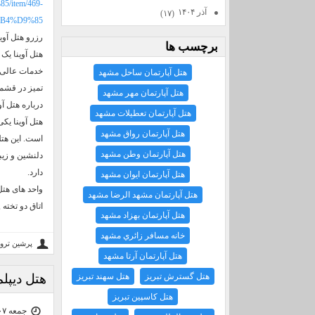
/item/469-
آذر ۱۴۰۴
(۱۷)
B4%D9%85
رزرو هتل آوی
برچسب ها
هتل آوینا یک
خدمات عالی ا
هتل آپارتمان ساحل مشهد
تمیز در قشم 
هتل آپارتمان مهر مشهد
درباره هتل آ
هتل آپارتمان تعطيلات مشهد
هتل آوینا ی
هتل آپارتمان رواق مشهد
هتل آپارتمان وطن مشهد
دارد.
هتل آپارتمان ايوان مشهد
واحد های هتل
هتل آپارتمان مشهد الرضا مشهد
اتاق دو تخته 
هتل آپارتمان بهزاد مشهد
خانه مسافر زائري مشهد
پرشین ترو
هتل آپارتمان آرتا مشهد
هتل گسترش تبريز
هتل سهند تبريز
هتل دیپل
هتل كاسپين تبريز
جمعه ۰۷ آذر ۰۴ | ۱۵:۰۲