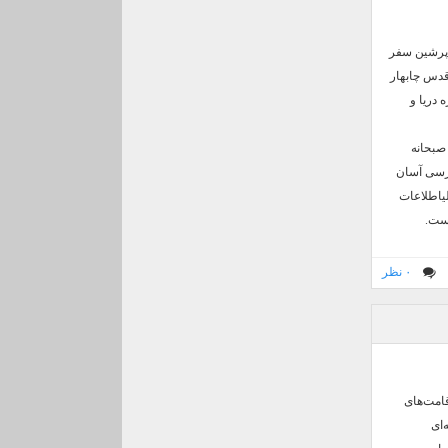
ت پرشین سفر
 قدس چابهار
نها منظره دریا و
 صبحانه
سترسی آسان
لیاطلاعات
است.
۰ نظر
قامت‌های
جربه‌ای