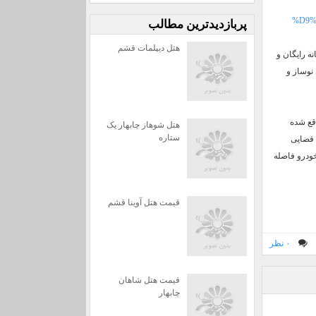
%D9%
پربازديدترين مطالب
هتل دیپلمات قشم
ه رایگان و
 نوساز و
قع شده
هتل شوهاز چابهار یک
ستاره
هتل با فضایی
 فراهم می کند. هتل آوینا تا فرودگاه قشم 43 دقیقه با خودرو فاصله
قیمت هتل آوینا قشم
۰ نظر
قیمت هتل شاهان
چابهار