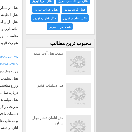
هتل بين المللي تبريز
هتل دريا تبريز
هتل دو ستار
هتل فريد تبريز
هتل اهراب تبريز
هتل ساراي تبريز
هتل شايان تبريز
هتل دارای ام
هتل ايران تبريز
خانه داری و 
محبوب ترين مطالب
شهرک الهیه 
قیمت هتل آوینا قشم
/item/579-
B4%D9%85
رزرو هتل دی
هتل دیپلمات 
رزرو مناسب 
هتل دیپلمات قشم
درباره هتل د
هتل دیپلمات
دیپلمات تا فرودگاه ق
هتل آتامان قشم چهار
واحد های هت
ستاره
اتاق دو تخته 