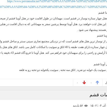
https://www.persiansafar.net/%D9%87%D8%AA%D9%84-%D9%82%D8%B4%D9%85
87%D8%AA%D9%84-%D8%A2%D9%88%DB%8C%D9%86%D8%A7-%D9%82%D8%
نا قشم
 هتل چهار ستاره نوساز در قشم است. مهمانان در طول اقامت خود در هتل آوینا قشم از صبحان
ین هتل لذت خواهند برد. هتل آوینا توسط پرشین سفر به مهمانانی که به دنبال اقامت در هتلی
هستند پیشنهاد می شود .
وینا قشم
کی از نوساز ترین هتل های قشم است که در نزدیکی مجتمع تجاری سیتی سنتر و ساحل قشم وا
است. این هتل چهار ستاره دارای هفت طبقه با 40 اتاق و سوئیت با امکانات کامل می باشد. اتاق های 
دلنشین و زیبا آرامش و راحتی را برای میهمانان خود
 آوینا قشم
, سوئیت یک خوابه دو نفره , اتاق سه تخته , سوئیت یکخوابه دو تخته رو به قلعه
ل
۰
۰
مات قشم
۵۶ بازديد