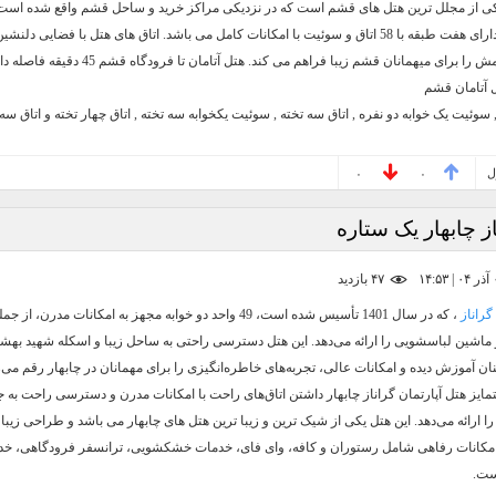
یکی از مجلل ترین هتل های قشم است که در نزدیکی مراکز خرید و ساحل قشم واقع شده است.
چهار ستاره دارای هفت طبقه با 58 اتاق و سوئیت با امکانات کامل می باشد. اتاق های هتل با فضایی دلن
ا برای میهمانان قشم زیبا فراهم می کند. هتل آتامان تا فرودگاه قشم 45 دقیقه فاصله دارد.
 آتامان قشم
, سوئیت یک خوابه دو نفره , اتاق سه تخته , سوئیت یکخوابه سه تخته , اتاق چهار تخته و اتاق سه تخت
ل
۰
۰
ز چابهار یک ستاره
۴۷ بازديد
گراناز
، که در سال 1401 تأسیس شده است، 49 واحد دو خوابه مجهز به امکانات مدرن،
و ماشین لباسشویی را ارائه می‌دهد. این هتل دسترسی راحتی به ساحل زیبا و اسکله شهید بهش
نان آموزش دیده و امکانات عالی، تجربه‌های خاطره‌انگیزی را برای مهمانان در چابهار رقم می‌زن
مایز هتل آپارتمان گراناز چابهار داشتن اتاق‌های راحت با امکانات مدرن و دسترسی راحت به جا
را ارائه می‌دهد. این هتل یکی از شیک ترین و زیبا ترین هتل های چابهار می باشد و طراحی زیبا
ست.