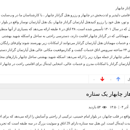
از چابهار
قامتی دلپذیر و لذت‌بخش در چابهار و رزرو هتل گراناز چابهار ، با کارشناسان ما در وب‌سای
 تور، هتل خود را رزرو کنیدهتل آپارتمان گراناز چابهار، یک هتل آپارتمان نوساز واقع در بلوار
است. این هتل که در سال ۱۴۰۱ تأسیس شده است، ۴۸ اتاق در ۸ طبقه ارائه می‌دهد که بسیاری از آ
. مهمانانی که در گراناز چابهار اقامت دارند، دسترسی راحتی به ساحل و اسکله شهید بهشتی
 و خدمات مهمانان هتل آپارتمان گراناز می‌توانند از امکانات زیر بهره‌مند شوند:وای‌فای رایگان
رایگان پذیرش ۲۴ ساعته سرویس اتاق خدمات گشت و گذارموقعیت مکانی عالی هتل آپارتمان گراناز د
 اصلی چابهار از جمله موارد زیر را ارائه می‌دهد: اسکله شهید بهشتی ساحل چابهار بازارهای مح
ارتمان گراناز با امکانات مدرن و خدمات عالی، انتخابی ایده‌آل برای اقامتی راحت در چابهار 
ل
۰
۰
ز چابهار یک ستاره
۵۴ بازديد
اقع در قلب چابهار، در بلوار امام خمینی، ترکیبی از راحتی و آسایش را ارائه می‌دهد که برای ا
کوتاه و بلند مدت ایده‌آل است. این هتل سه ستاره دارای 29 اتاق و سوئیت بزرگ در سه طبقه است که ت