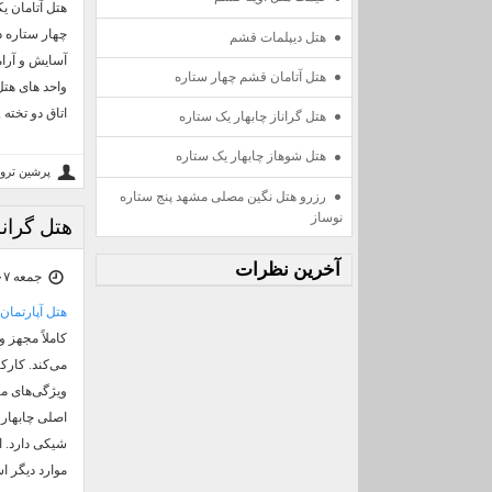
هتل آتامان 
هتل دیپلمات قشم
آسایش و آرامش ر
هتل آتامان قشم چهار ستاره
واحد های هتل
اتاق دو تخته 
هتل گراناز چابهار یک ستاره
هتل شوهاز چابهار یک ستاره
پرشین ترو
رزرو هتل نگین مصلی مشهد پنج ستاره
نوساز
هتل گرانا
آخرين نظرات
جمعه ۰۷ آذر ۰۴ | ۱۴:۵۳
هتل آپارتمان 
کاملاً مجهز 
می‌کند. کارک
ویژگی‌های مت
اصلی چابهار 
موارد دیگر ا