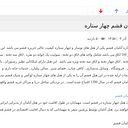
ل
۰
۰
ان قشم چهار ستاره
۵۰ بازديد
دارای بیش از 160 اتاق می باشد شامل واحد های اتاق دو تخته , سوئیت یک خوابه دو نفره , اتاق سه تخته , 
ته , اتاق چهار تخته و اتاق سه تخته ویژه می باشد.. این هتل دارای امکاناتی نظیر رستوران , پا
 , فروشگاه , وسایل بدنسازی , کافی شاپ , فضای سبز , سالن بیلیارد , خدمات خانه داری و ..
مات ارایه شده در این هتل قشم آن را به یکی از هتل های چهار ستاره لوکس و شیک قشم تبدی
تاح شده است , در نزدیکی ساحل دریا و مراکز خرید قشم واقع شده است..
امان قشم
ک هتل چهار ستاره در قشم است. مهمانان در طول اقامت خود در هتل آتامان از پذیرایی ایرانی
واهند برد. هتل آتامان توسط پرشین سفر به مهمانانی که به دنبال اقامت اقتصادی در قشم هس
تامان قشم