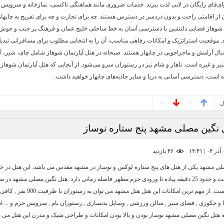
ای‌فای رایگان در لابی لذت ببرند. خدمات ضروری مانند هماهنگی تاکسی، نمازخانه و سرویس ا
 از اقامتی راحت و بدون دردسر در دسترس هستند. چه برای تجارت و چه برای تفریح ​​به چابهار
ن شوهاز فضایی دلنشین با دسترسی آسان به خط ساحلی خلیج عمان و فرهنگ پر جنب و جوش
. موقعیت استراتژیک و امکانات رفاهی مناسب، آن را به انتخابی مطلوب برای مسافرانی تبدی
بال آرامش و ماجراجویی در چابهار هستند. صبحانه در هتل آپارتمان شوهاز شامل چای، شیر، آ
نیر و غیره است. ناهار و شام نیز در رستوران سرو می‌شود. از آنجایی که هتل آپارتمان شوهاز 
ه است، دسترسی آسانی به دریا و سایر جاذبه‌های چابهار خواهید داشت.
ل
۰
۰
 نگین مصلی مشهد پنج ستاره نوساز
۴۶ بازديد
لی مشهد یکی از هتل های پنج ستاره لوکس و نوساز در مشهد مقدس می باشد. این هتل در خ
افتتاح شده است. از مهم ترین امکانات این هتل هتل مشهد می توان ب
 و جکوزی , فضای سبز , سالن ورزشی , وسایل بدنسازی , رستوران بام , سرویس حرم و ... اش
 هتل نگین مصلی مشهد نوساز بودن و بالا بودن امکانات و طراحی شیک و مدرن این هتل می ب