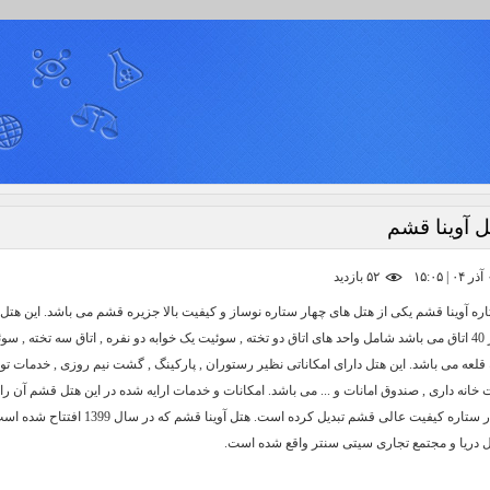
 آوینا قشم
۵۲ بازديد
دارای بیش از 40 اتاق می باشد شامل واحد های اتاق دو تخته , سوئیت یک خوابه دو نفره , اتاق سه تخته , 
ه قلعه می باشد. این هتل دارای امکاناتی نظیر رستوران , پارکینگ , گشت نیم روزی , خدمات تو
خانه داری , صندوق امانات و ... می باشد. امکانات و خدمات ارایه شده در این هتل قشم آن را 
هتل های چهار ستاره کیفیت عالی قشم تبدیل کرده است. هتل آوینا قشم که در سا
 دریا و مجتمع تجاری سیتی سنتر واقع شده است.