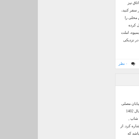
تاق نیز
 سفر کنید،
 محلی را
ل کرده
بمیوه، املت
در نزدیکی
۰ نظر
یابان مصلی
واقع شده است و حدود 25 دقیقه پیاده تا ورودی حرم مطهر فاصله زمانی دارد. هتل نگین مصلی مشهد در سال 1402
ه رستوران با ظرفیت 900 نفر , کافی شاپ ,
اره کرد. از
اشد که