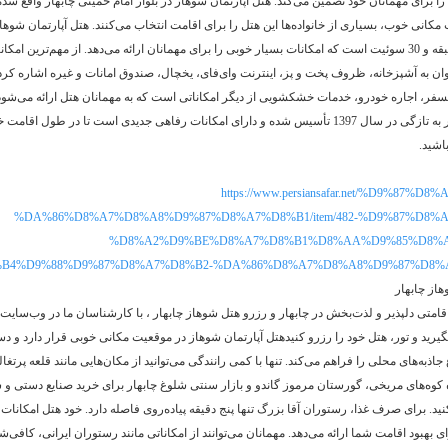
 برای مهمانان خود تضمین می‌کند. هتل آپارتمان شوهاز در بلوار امام خمینی چابهار واقع شد
مکانی خوب، بسیاری از خانواده‌ها این هتل را برای اقامت انتخاب می‌کنند. هتل آپارتمان شوها
نوساز با 3 طبقه و 30 سوئیت است که امکانات بسیار خوبی را برای مهمانان ارائه می‌دهد. از مهم‌ترین امک
وان به آشپزخانه، ظروف پخت و پز، اینترنت وای‌فای، یخچال، صندوق امانات و غیره اشاره کرد
نسفر، اجاره خودرو، خدمات خشکشویی از دیگر امکاناتی است که به مهمانان هتل ارائه می‌شود
شوهاز چابهار به تازگی در سال 1397 تأسیس شده و دارای امکانات رفاهی جدیدی است تا در طول ا
اشید.
https://www.persiansafar.net/%D9%87%D
%DA%86%D8%A7%D8%A8%D9%87%D8%A7%D8%B1/item/482-%D9%87%D8%A
%D8%A2%D9%BE%D8%A7%D8%B1%D8%AA%D9%85%D8%A
B4%D9%88%D9%87%D8%A7%D8%B2-%DA%86%D8%A7%D8%A8%D9%87%D8%
از چابهار
قامتی دلپذیر و لذت‌بخش در چابهار و رزرو هتل شوهاز چابهار ، با کارشناسان ما در وب‌سایت
رید و تور، هتل خود را رزرو کنیدهتل آپارتمان شوهاز در موقعیت مکانی خوبی قرار دارد و 
 جاذبه‌های محلی را فراهم می‌کند. تنها با کمی رانندگی می‌توانید از مکان‌هایی مانند قلعه پرتغا
وه‌های مریخی، گورستان مرموز گاندو و بازار سنتی شلوغ چابهار برای خرید صنایع دستی و 
ید. برای صرف غذا، رستوران آقا بزرگ تنها پنج دقیقه پیاده‌روی فاصله دارد. خود هتل امکانات
ی بهبود اقامت شما ارائه می‌دهد. مهمانان می‌توانند از امکاناتی مانند رستوران ایرانی، کافی‌