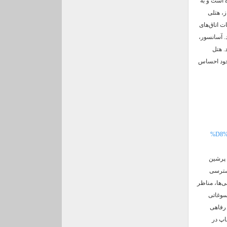
ه است و به
ز، هتلی
انات اتاق‌های
. آسانسور،
. هتل
قامت خود احساس
%D8%
 پرشین
دسترسی
لی‌ها، مناظر
سوغاتی
 رفاهی
شاپ در