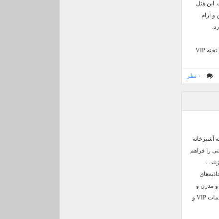
 این هتل
شین و آرام
ه VIP
۰ نظر
 از جمله آشپزخانه
تی را فراهم
ند. .
ذبه‌های
 و مدرن و
شیکی دارد. امکانات رفاهی شامل رستوران و کافه، وای فای، خدمات خشکشویی، ترانسفر فرودگاهی، خدمات VIP و