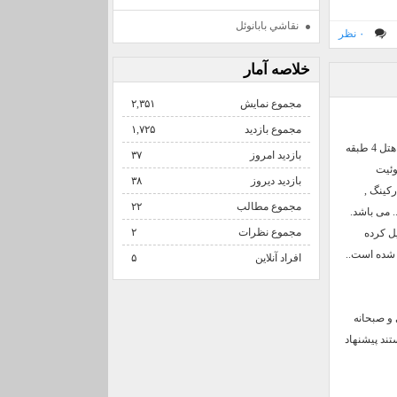
نقاشي بابانوئل
۰ نظر
خلاصه آمار
مجموع نمایش‌
۲,۳۵۱
مجموع بازدید
۱,۷۲۵
هتل چهار ستاره آتامان قشم یکی از هتل های نوساز و چهار ستاره کیفیت عالی جزیره قشم می باشد. این هتل 4 طبقه
بازدید امروز
۳۷
سوئیت
بازدید دیروز
۳۸
رکینگ ,
مجموع مطالب
۲۲
. می باشد.
مجموع نظرات
۲
ل کرده
افراد آنلاین
۵
 و صبحانه
تند پیشنهاد