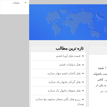
×
تبلیغات
تازه ترين مطالب
قیمت هتل آوینا قشم
هتل دیپلمات قشم
هتل چهار ستاره آوینا قشم یکی از هتل های چهار ستاره نوساز و کیفیت بالا جزیره قشم می باشد. این هتل 7 طبقه
هتل آتامان قشم چهار ستاره
سوئیت یکخوابه
ر , کافی
هتل گراناز چابهار یک ستاره
به یکی از
هتل شوهاز چابهار یک ستاره
ل 1399 افتتاح شده است , در
رزرو هتل نگین مصلی مشهد پنج ستاره
نوساز