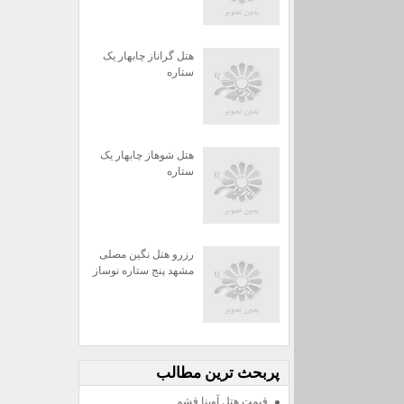
هتل گراناز چابهار یک
ستاره
هتل شوهاز چابهار یک
ستاره
رزرو هتل نگین مصلی
مشهد پنج ستاره نوساز
پربحث ترين مطالب
قیمت هتل آوینا قشم