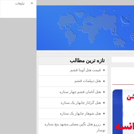
×
تبلیغات
تازه ترين مطالب
قیمت هتل آوینا قشم
هتل دیپلمات قشم
هتل آتامان قشم چهار ستاره
هتل گراناز چابهار یک ستاره
هتل شوهاز چابهار یک ستاره
رزرو هتل نگین مصلی مشهد پنج ستاره
نوساز