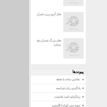
هتل آریو برزن شیراز
هتل بزرگ شیراز پنج
ستاره
پيوندها
نقاشي ساده با نقطه
يادگيري زبان فرانسه
زندگينامه كيت بلانشت
نمونه متن كوتاه انگليسي