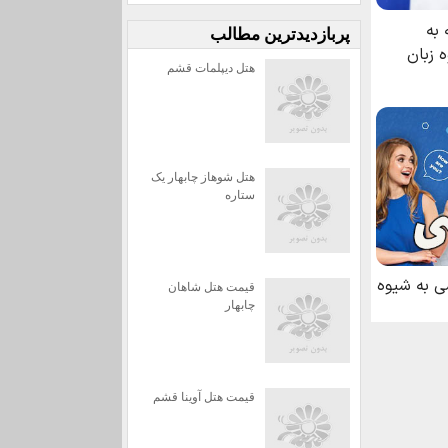
پربازديدترين مطالب
هتل دیپلمات قشم
هتل شوهاز چابهار یک
ستاره
قیمت هتل شاهان
چابهار
قیمت هتل آوینا قشم