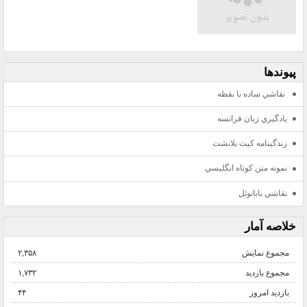
پيوندها
نقاشي ساده با نقطه
يادگيري زبان فرانسه
زندگينامه كيت بلانشت
نمونه متن كوتاه انگليسي
نقاشي بابانوئل
خلاصه آمار
مجموع نمایش‌
۲,۳۵۸
مجموع بازدید
۱,۷۳۲
بازدید امروز
۴۴