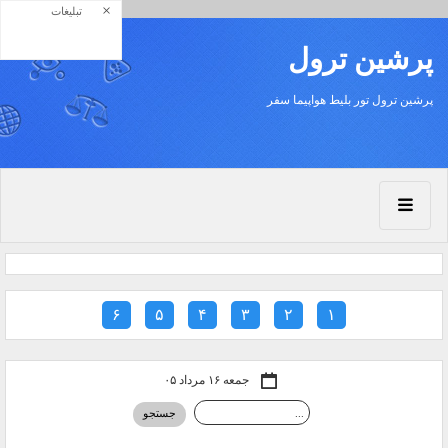
×
تبلیغات
پرشين ترول
پرشين ترول تور بليط هواپيما سفر
۶
۵
۴
۳
۲
۱
جمعه ۱۶ مرداد ۰۵