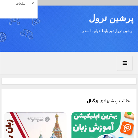
×
تبلیغات
پرشين ترول
پرشين ترول تور بليط هواپيما سفر