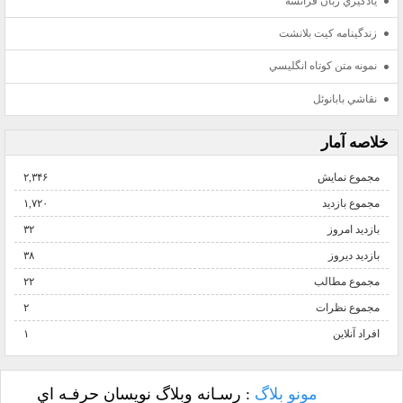
يادگيري زبان فرانسه
زندگينامه كيت بلانشت
نمونه متن كوتاه انگليسي
نقاشي بابانوئل
خلاصه آمار
مجموع نمایش‌
۲,۳۴۶
مجموع بازدید
۱,۷۲۰
بازدید امروز
۳۲
بازدید دیروز
۳۸
مجموع مطالب
۲۲
مجموع نظرات
۲
افراد آنلاین
۱
مونو بلاگ
: رسـانه وبلاگ نويسان حرفـه اي