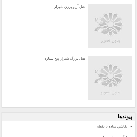
هتل آریو برزن شیراز
هتل بزرگ شیراز پنج ستاره
پيوندها
نقاشي ساده با نقطه